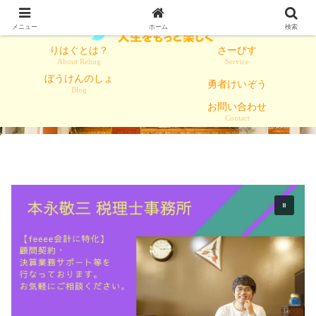
メニュー
ホーム
検索
りはぐとは？
さーびす
About Rehug
Service
ぼうけんのしょ
勇者けいぞう
Blog
お問い合わせ
Contact