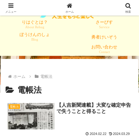
メニュー
ホーム
検索
りはぐとは？
さーびす
About Rehug
Service
ぼうけんのしょ
勇者けいぞう
Blog
お問い合わせ
Contact
ホーム
電帳法
電帳法
【人吉新聞連載】大変な確定申告
電帳法
で失うことと得ること
2024.02.22
2024.03.29