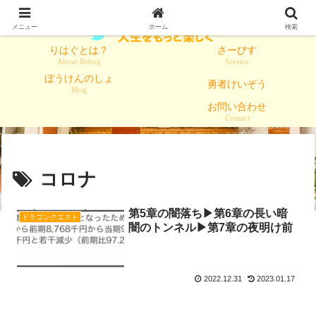
メニュー
ホーム
検索
りはぐとは？
さーびす
About Rehug
Service
ぼうけんのしょ
勇者けいぞう
Blog
お問い合わせ
Contact
コロナ
第5章の闇落ち▶第6章の長い暗
ドラゴンクエスト
闇のトンネル▶第7章の夜明け前
2022.12.31
2023.01.17