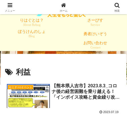
メニュー
ホーム
検索
りはぐとは？
さーびす
About Rehug
Service
ぼうけんのしょ
勇者けいぞう
Blog
お問い合わせ
Contact
利益
【熊本県人吉市】2023.8.3_コロ
セミナー/イベント
ナ後の経営困難を乗り越える！
「インボイス攻略と資金繰り改善
セミナー」
2023.07.19