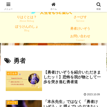
メニュー
ホーム
検索
りはぐとは？
さーびす
About Rehug
Service
ぼうけんのしょ
勇者けいぞう
Blog
お問い合わせ
Contact
勇者
【勇者けいぞうを紹介いただきま
経営改善
したッ！】恐怖を我が物として一
歩を突き進む勇者道
2023.10.09
「本永先生」ではなく 「勇者け
さーびす
いぞう」と 呼んでいただきたい