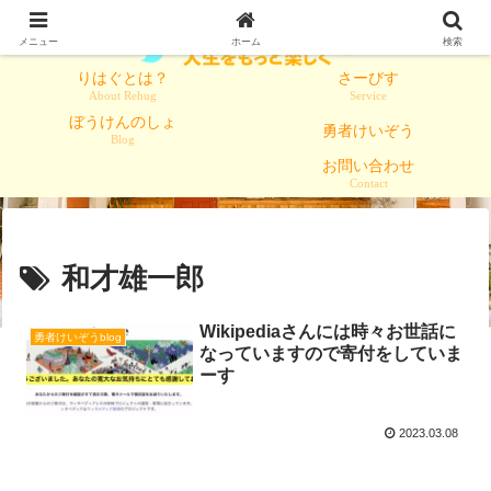
メニュー
ホーム
検索
りはぐとは？
さーびす
About Rehug
Service
ぼうけんのしょ
勇者けいぞう
Blog
お問い合わせ
Contact
和才雄一郎
Wikipediaさんには時々お世話に
勇者けいぞうblog
なっていますので寄付をしていま
ーす
2023.03.08