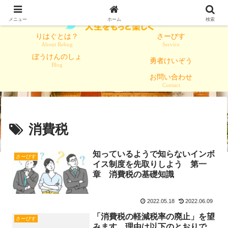
メニュー
ホーム
検索
りはぐとは？
さーびす
About Rehug
Service
ぼうけんのしょ
勇者けいぞう
Blog
お問い合わせ
Contact
消費税
知っているようで知らないインボ
さーびす
イス制度を先取りしよう 第一
章 消費税の基礎知識
2022.05.18
2022.06.09
「消費税の軽減税率の廃止」を望
さーびす
みます。理由は以下のとおりで