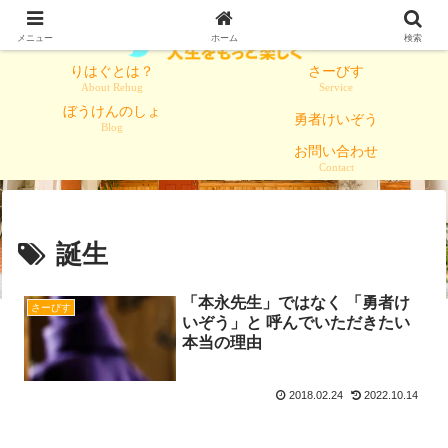
メニュー
ホーム
検索
りはぐとは？
さーびす
About Rehug
Service
ぼうけんのしょ
勇者けいぞう
Blog
お問い合わせ
Contact
誕生
「本永先生」ではなく 「勇者け
さーびす
いぞう」と 呼んでいただきたい
本当の理由
2018.02.24
2022.10.14