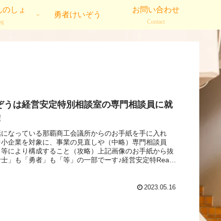
んのしょ
お問い合わせ
勇者けいぞう
og
Contact
ぞうは経営安定特別相談室の専門相談員に就
！
話になっている那覇商工会議所からのお手紙を手に入れ
中小企業を対象に、事業の見直しや（中略）専門相談員
）等により構成すること（攻略）上記画像のお手紙から抜
士」も「勇者」も「等」の一部でーす♪経営安定特Read
2023.05.16