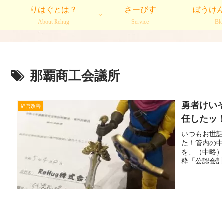
りはぐとは？
さーびす
ぼうけ
About Rehug
Service
Bl
那覇商工会議所
勇者けい
経営改善
任したッ
いつもお世
た！管内の
を、（中略
粋「公認会計
more...