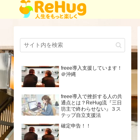
freee導入支援しています！
＠沖縄
freee導入で挫折する人の共
通点とは？ReHug流『三日
坊主で終わらせない』３ス
テップ自立支援法
確定申告！！