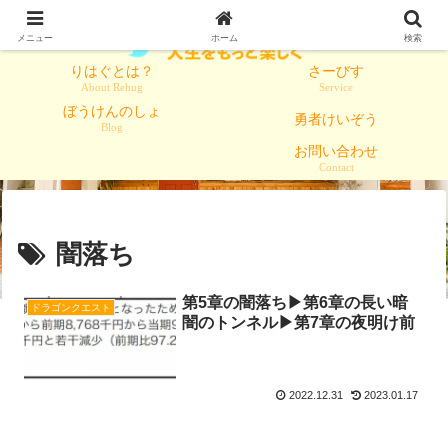
メニュー
ホーム
検索
りはぐとは？
さーびす
About Rehug
Service
ぼうけんのしょ
勇者けいぞう
Blog
お問い合わせ
Contact
闇落ち
第5章の闇落ち▶第6章の長い暗
ドラゴンクエスト
闇のトンネル▶第7章の夜明け前
2022.12.31
2023.01.17