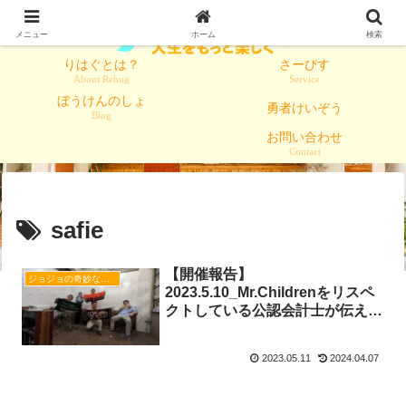
メニュー
ホーム
検索
りはぐとは？
さーびす
About Rehug
Service
ぼうけんのしょ
勇者けいぞう
Blog
お問い合わせ
Contact
safie
【開催報告】
ジョジョの奇妙な冒険
2023.5.10_Mr.Childrenをリスペ
クトしている公認会計士が伝える
ミスチルの音楽から見えてきた経
営楽
2023.05.11
2024.04.07