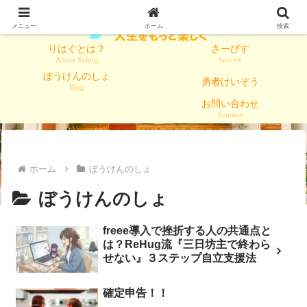
メニュー
ホーム
検索
りはぐとは？
さーびす
About Rehug
Service
ぼうけんのしょ
勇者けいぞう
Blog
お問い合わせ
Contact
ホーム
ぼうけんのしょ
ぼうけんのしょ
freee導入で挫折する人の共通点と
は？ReHug流『三日坊主で終わら
せない』３ステップ自立支援法
確定申告！！