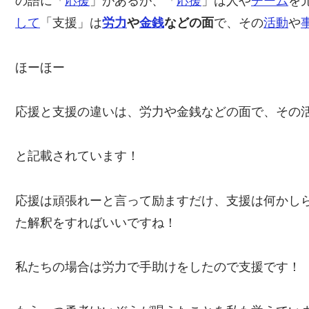
の語に「
応援
」があるが、「
応援
」は人や
チーム
を
して
「支援」は
労力
や
金銭
などの面
で、その
活動
や
ほーほー
応援と支援の違いは、労力や金銭などの面で、その
と記載されています！
応援は頑張れーと言って励ますだけ、支援は何かし
た解釈をすればいいですね！
私たちの場合は労力で手助けをしたので支援です！