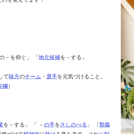
の－を仰ぐ」 「
地元
候補
を－する」
して
味方
の
チーム
・
選手
を元気づけること。
説
欄
）
業
を－する」 「 －
の手
を
さしのべる
」 〔
類義