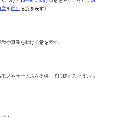
元気づけて
精神的
に
助け
る意を表す。それ
に対
事業
を
助け
る意を表す〕
活動や事業を助ける意を表す。
らモノやサービスを提供して応援するそういっ