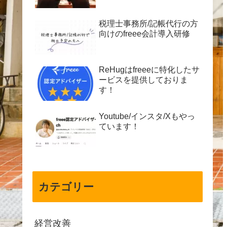
税理士事務所/記帳代行の方
向けのfreee会計導入研修
ReHugはfreeeに特化したサ
ービスを提供しておりま
す！
Youtube/インスタ/Xもやっ
ています！
カテゴリー
経営改善