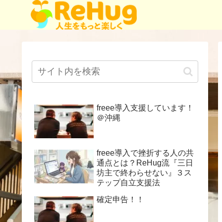
freee導入支援しています！
＠沖縄
freee導入で挫折する人の共
通点とは？ReHug流『三日
坊主で終わらせない』３ス
テップ自立支援法
確定申告！！