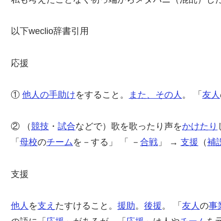
以下weclio辞書引用
応援
①
他人の手
助け
をすること。
また、
その人
。 「
友人
② （
競技
・
試合
などで）歌を歌ったり声を
かけたり
「
母校
の
チーム
を－する」 「 －
合戦
」 →
支援
（
補
支援
他人
を
支え
たすけること。
援助
。
後援
。 「
友人
の
事