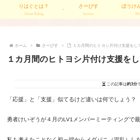
りはぐとは？
さーびす
ぼうけ
About Rehug
Service
Bl
ホーム
さーびす
１カ月間のヒトヨシ片付け支援をし
１カ月間のヒトヨシ片付け支援をし
この記事は
約3分
「応援」と「支援」似てるけど違いは何でしょう？
勇者けいぞうが４月のLV1メンバーミーティングで
私も考えたことなく初っ端からメダパニ（混乱）し