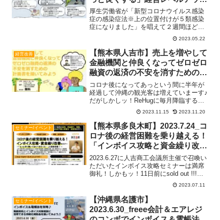
セミナー
厚生労働省が「新型コロナウイルス感染
症の感染症法※上の位置付けが５類感染
症になりました」を唱えて２週間ほどが
経ち…ReHugの本拠地がある沖縄では飛
2023.05.22
行機やら船やらで多くの人が観光に仕事
にッ！大型ショッピングモールでも満面
【熊本県人吉市】売上を増やして
経営改善
の笑顔の花が咲き始めRead more...
金融機関と仲良くなってゼロゼロ
融資の返済の不安を消すための計
画を描いてみよう_2023.12.1
コロナ後になってあっという間に半年が
経過して沖縄の観光客は増えていまーす♪
だがしかしッ！ReHugに毎月降臨するマ
ットを交換する会社の営業担当の方に
2023.11.15
2023.11.20
「飲食店は元気になっていますかー？」
と尋ねると「二極化していますねー」と
【熊本県多良木町】2023.7.24_コ
セミナー/イベント
のお返事銀行の融資担Read more...
ロナ後の経営困難を乗り越える！
「インボイス攻略と資金繰り改善
セミナー」
2023.6.27に人吉商工会議所主催で召喚い
ただいたインボイス攻略セミナーは満席
御礼！しかもッ！11日前にsold out !!!企
画運営や企業の方々に周知いただきまし
2023.07.11
た経営指導員の椎屋さん通常業務で時間
がとりにくいなかご参加いただきまし
【沖縄県名護市】
セミナー/イベント
Read more...
2023.6.30_freee会計＆エアレジ
のコンボでインボイス＆電帳法を