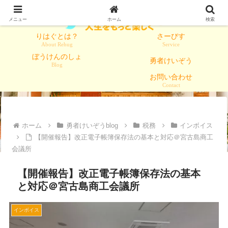
メニュー
ホーム
検索
りはぐとは？
さーびす
About Rehug
Service
ぼうけんのしょ
勇者けいぞう
Blog
お問い合わせ
Contact
ホーム
勇者けいぞうblog
税務
インボイス
【開催報告】改正電子帳簿保存法の基本と対応＠宮古島商工
会議所
【開催報告】改正電子帳簿保存法の基本
と対応＠宮古島商工会議所
インボイス