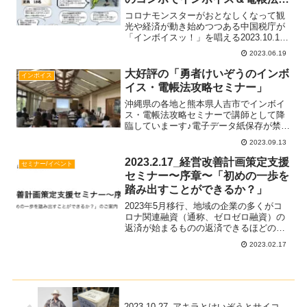
攻略♪▶︎販路開拓とインボイス対
コロナモンスターがおとなしくなって観
策相談に活用できる持続化補助金
光や経済が動き始めつつある中国税庁が
「インボイスッ！」を唱える2023.10.1が
を描いてみよう♫
刻一刻と迫ってきていますがあなたの企
2023.06.19
業のインボイス攻略は順調でしょうか？
ReHugは既にインボイス対策どころか電
大好評の「勇者けいぞうのインボ
インボイス
帳法対策もRead more...
イス・電帳法攻略セミナー」
沖縄県の各地と熊本県人吉市でインボイ
ス・電帳法攻略セミナーで講師として降
臨していまーす♪電子データ紙保存が禁じ
られるルールやインボイス制度が日本で
2023.09.13
初めて導入されるので全国各地でセミナ
ーが開催されていますね♪「楽しくなくて
2023.2.17_経営改善計画策定支援
セミナー/イベント
分からなくて眠くなるRead more...
セミナー〜序章〜「初めの一歩を
踏み出すことができるか？」
2023年5月移行、地域の企業の多くがコ
ロナ関連融資（通称、ゼロゼロ融資）の
返済が始まるものの返済できるほどの資
金繰りの余裕がない企業が多いようです
2023.02.17
ReHugは認定経営革新等支援機関として
経営改善計画策定支援の実績があり事業
再構築補助金の事Read more...
2023.10.27_アキラとけいぞうとサイコ