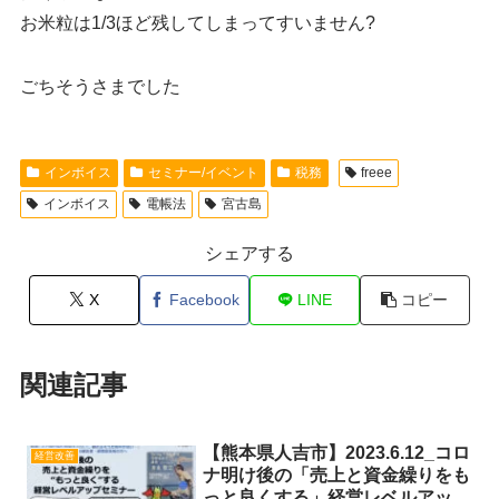
お米粒は1/3ほど残してしまってすいません?
ごちそうさまでした
インボイス
セミナー/イベント
税務
freee
インボイス
電帳法
宮古島
シェアする
X
Facebook
LINE
コピー
関連記事
【熊本県人吉市】2023.6.12_コロ
経営改善
ナ明け後の「売上と資金繰りをも
っと良くする」経営レベルアップ