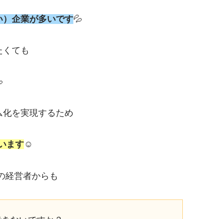
い）企業が多いです
💦
たくても

ム化を実現するため
います
☺️
業の経営者からも