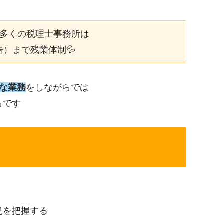
多くの税理士事務所は
告）まで残業体制💦
な業務
をしながらでは
らです
況を把握する