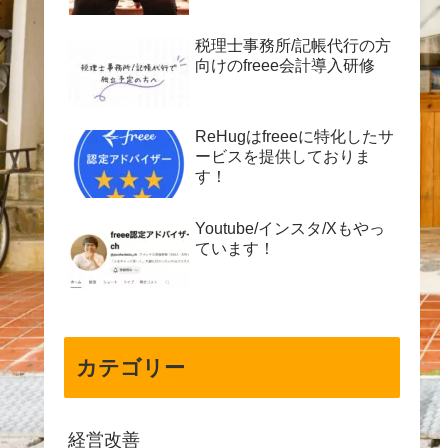
税理士事務所/記帳代行の方
向けのfreee会計導入研修
ReHugはfreeeに特化したサ
ービスを提供しておりま
す！
Youtube/インスタ/Xもやっ
ています！
カテゴリー
経営改善