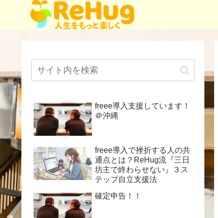
freee導入支援しています！
＠沖縄
freee導入で挫折する人の共
通点とは？ReHug流『三日
坊主で終わらせない』３ス
テップ自立支援法
確定申告！！