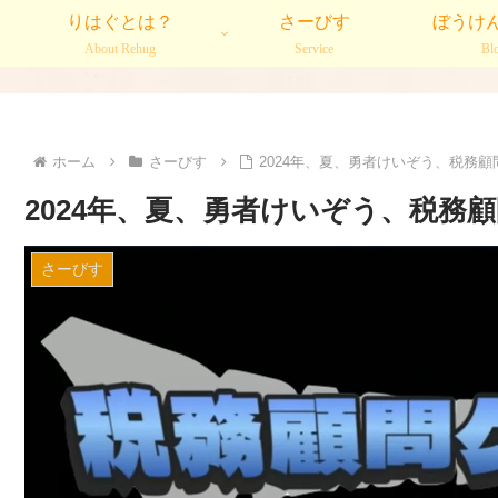
りはぐとは？
さーびす
ぼうけ
About Rehug
Service
Bl
ホーム
さーびす
2024年、夏、勇者けいぞう、税務
2024年、夏、勇者けいぞう、税務
さーびす