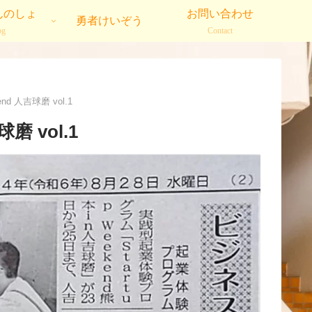
んのしょ
お問い合わせ
勇者けいぞう
og
Contact
nd 人吉球磨 vol.1
磨 vol.1