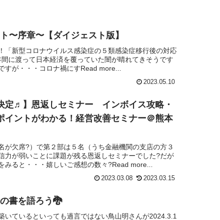
クエスト〜序章〜【ダイジェスト版】
省がッ！「新型コロナウイルス感染症の５類感染症移行後の対応
年間に渡って日本経済を覆っていた闇が晴れてきそうです
が・・・コロナ禍にすRead more...
2023.05.10
加公演決定♬】恩返しセミナー インボイス攻略・
ポイントがわかる！経営改善セミナー＠熊本
名が欠席?）で第２部は５名（うち金融機関の支店の方３
信力が弱いことに課題が残る恩返しセミナーでした?だが
と・・・嬉しいご感想の数々?Read more...
2023.03.08
2023.03.15
険の書を語ろう🐉
いているといっても過言ではない鳥山明さんが2024.3.1