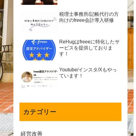
税理士事務所/記帳代行の方
向けのfreee会計導入研修
ReHugはfreeeに特化したサ
ービスを提供しておりま
す！
Youtube/インスタ/Xもやっ
ています！
カテゴリー
経営改善