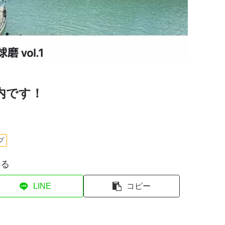
内です！
プ
する
LINE
コピー