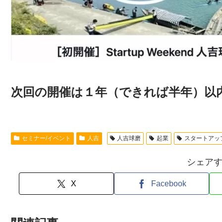
次回の開催は１年（できれば半年）以
セミナー/イベント
人吉
人吉球磨
起業
スタートアッ
シェア
X
Facebook