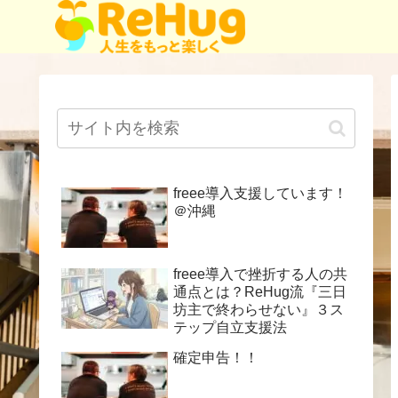
freee導入支援しています！
＠沖縄
freee導入で挫折する人の共
通点とは？ReHug流『三日
坊主で終わらせない』３ス
テップ自立支援法
確定申告！！