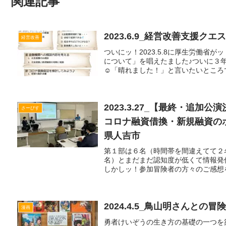
関連記事
2023.6.9_経営改善支援
経営改善
ついにッ！2023.5.8に厚生労働
について」を唱えたました♪ついに３
☺️「晴れました！」と言いたいところです
2023.3.27_【最終・追
さーびす
コロナ融資借換・新規融資の
県人吉市
第１部は６名（時間帯を間違えてて２
名）とまだまだ認知度が低くて情報発
しかしッ！参加冒険者の方々のご感想をみる
2024.4.5_鳥山明さんとの冒
漫画
勇者けいぞうの生き方の基礎の一つを築