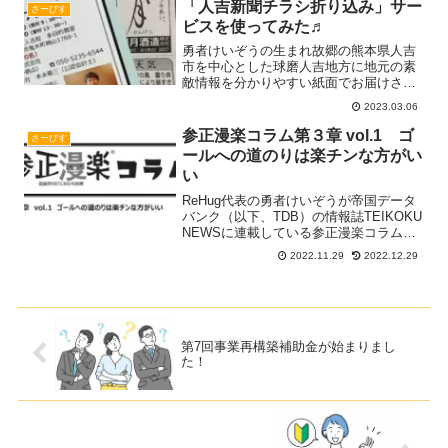
「人吉新聞チラシ折り込み」サー
さーびす
ビスを使ってみた♬
勇者けいぞうの生まれ故郷の熊本県人吉
市を中心とした球磨人吉地方に地元の素
敵情報を分かりやすい紙面でお届けされ
ている人吉新聞すっかり忘れていたんで
2023.03.06
すが夕刊のみなのですが地元の経済・企
業の動向、ほっこりする話題や今は亡き
参正漫楽コラム第３章 vol.1 ゴ
さーびす
父あつしのように亡くならRead more...
ールへの道のりは楽チンな方がい
い
ReHug代表の勇者けいぞうが帝国データ
バンク（以下、TDB）の情報誌TEIKOKU
NEWSに連載している参正漫楽コラムの
ご紹介です！（転載の許可はTDB沖縄支
2022.11.29
2022.12.29
店様からいただいております）こちらの
冒険の書を読み終わって「ReHugに相談
しRead more...
第7回事業再構築補助金が始まりまし
た！