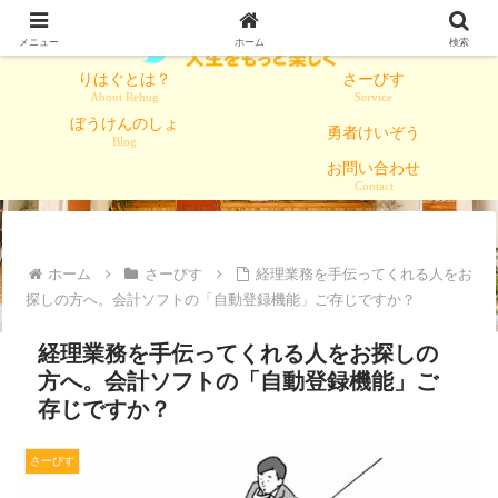
メニュー
ホーム
検索
りはぐとは？
さーびす
About Rehug
Service
ぼうけんのしょ
勇者けいぞう
Blog
お問い合わせ
Contact
ホーム
さーびす
経理業務を手伝ってくれる人をお
探しの方へ。会計ソフトの「自動登録機能」ご存じですか？
経理業務を手伝ってくれる人をお探しの
方へ。会計ソフトの「自動登録機能」ご
存じですか？
さーびす