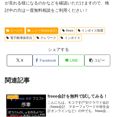
が見れる様になるのかなどを確認いただけますので、検
討中の方は一度無料相談をご利用ください！
さーびす
ふりー(freee会計)
freee
インボイス制度
電子帳簿保存法
テレワーク
インボイス
シェアする
X
Facebook
LINE
コピー
関連記事
freee会計を無料で試してみる！
さーびす
こんにちは。モコです(^^)//クラウド会計
（freee会計、マネーフォワードや弥生会
計オンラインなど）の中でも、freee会計
について記事を書いていますが、クラウ