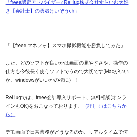
「freee認定アドバイザー⭐️ReHug株式会社すらいむ大好
き【会計士】の勇者けいぞうch」
「【freee マネフォ】スマホ撮影機能を勝負してみた」
また、どのソフトが良いかは画面の見やすさや、操作の
仕方も今後長く使うソフトでうので大切です(Macがいい
か、windowsがいいかの様に）！
ReHugでは、freee会計導入サポート、無料相談(オンラ
インもOK)をおこなっております。
（詳しくはこちらか
ら）
デモ画面で日常業務がどうなるのか、リアルタイムで何