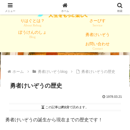
メニュー
ホーム
検索
りはぐとは？
さーびす
About Rehug
Service
ぼうけんのしょ
勇者けいぞう
Blog
お問い合わせ
Contact
ホーム
勇者けいぞうblog
勇者けいぞうの歴史
勇者けいぞうの歴史
1978.03.21
この記事は
約1分
で読めます。
勇者けいぞうの誕生から現在までの歴史です！