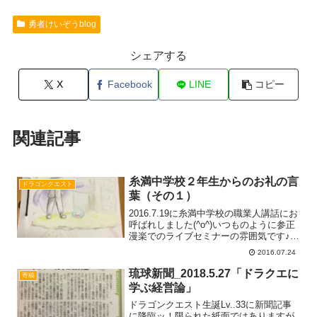
勇者けいぞうblog
シェアする
X
Facebook
LINE
コピー
関連記事
糸満中学校２年生からのお礼の言
ドラゴンクエスト
葉（その１）
2016.7.19に糸満中学校の職業人講話にお
呼ばれしました(^o^)いつものように参正
漫楽でのライブセミナーの雰囲気です♪参
加いただいた生徒の皆さんからの感想文
2016.07.24
集が届きました！表紙から高水準の絵！
皆さんからの素敵な言葉を少しご紹介*\
琉球新聞_2018.5.27「ドラクエに
寄稿
(^Read more...
学ぶ経営論」
ドラゴンクエスト生誕Lv..33に新聞記事
に降臨ッ！限られた紙面ではありますが