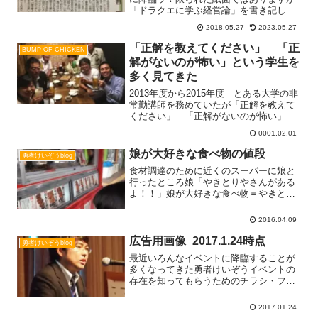
「ドラクエに学ぶ経営論」を書き記しま
した！ドラゴンクエスト生誕Lv.30の2016
2018.05.27
2023.05.27
年USJに降臨した時の勇者けいぞう
「正解を教えてください」 「正
BUMP OF CHICKEN
解がないのが怖い」という学生を
多く見てきた
2013年度から2015年度 とある大学の非
常勤講師を務めていたが「正解を教えて
ください」 「正解がないのが怖い」と
いう学生を多く見てきた。そんな時、頭
0001.02.01
に思い浮かぶ歌詞の一つがこちら。RAY
（BUMP OF CHIKEN）○×△どれかなん
娘が大好きな食べ物の値段
勇者けいぞうblog
Read more...
食材調達のために近くのスーパーに娘と
行ったところ娘「やきとりやさんがある
よ！！」娘が大好きな食べ物＝やきとり
けいぞう「お家で作る食材とかを買いに
来たんだから どうしようかな」けいぞ
2016.04.09
う「ママに電話かけて相談してみた
ら？」娘「ママー やきとり屋Read
広告用画像_2017.1.24時点
勇者けいぞうblog
more...
最近いろんなイベントに降臨することが
多くなってきた勇者けいぞうイベントの
存在を知ってもらうためのチラシ・フラ
イヤー・パンフレットいろんな名前があ
るからメダパニ状態になるけれど結局は
2017.01.24
イベントの存在を知ってもらうための情