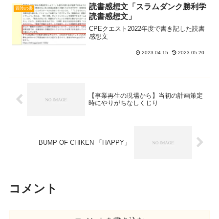
報伝達手段のモノそれに掲Read more...
読書感想文「スラムダンク勝利学
冒険の書
読書感想文」
CPEクエスト2022年度で書き記した読書
感想文
2023.04.15
2023.05.20
【事業再生の現場から】当初の計画策定
時にやりがちなしくじり
BUMP OF CHIKEN 「HAPPY」
コメント