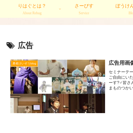
りはぐとは？
さーびす
ぼうけ
About Rehug
Service
Bl
広告
広告用画像_
勇者けいぞうblog
セミナーテ
ご自由にいた
ーす?‍♂️
まものつかいを