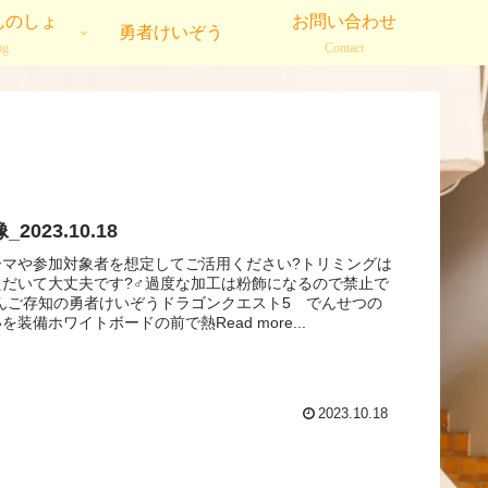
んのしょ
お問い合わせ
勇者けいぞう
og
Contact
2023.10.18
ーマや参加対象者を想定してご活用ください?トリミングは
だいて大丈夫です?‍♂️過度な加工は粉飾になるので禁止で
皆さんご存知の勇者けいぞうドラゴンクエスト5 でんせつの
装備ホワイトボードの前で熱Read more...
2023.10.18