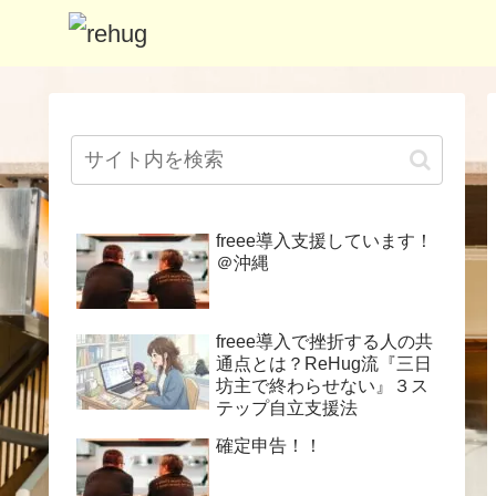
freee導入支援しています！
＠沖縄
freee導入で挫折する人の共
通点とは？ReHug流『三日
坊主で終わらせない』３ス
テップ自立支援法
確定申告！！