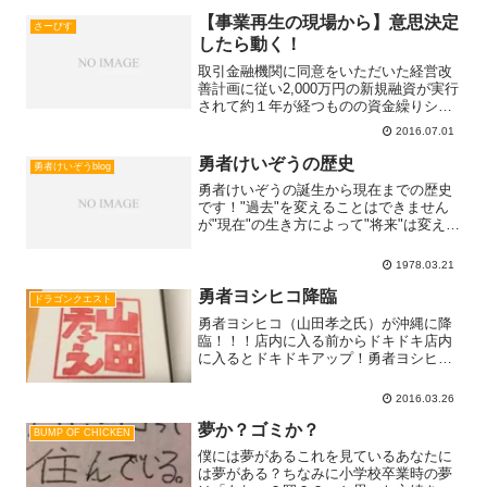
【事業再生の現場から】意思決定
さーびす
したら動く！
取引金融機関に同意をいただいた経営改
善計画に従い2,000万円の新規融資が実行
されて約１年が経つものの資金繰りショ
ートしかけている とある会社での打ち
2016.07.01
合わせ（以下は 割愛している部分もあ
りますが やり取りのごく一部です）
勇者けいぞうの歴史
勇者けいぞうblog
（守秘義務に抵触するRead more...
勇者けいぞうの誕生から現在までの歴史
です！"過去"を変えることはできません
が"現在"の生き方によって"将来"は変える
ことができる！！19780.3 熊本県人吉市
にて誕生1990.03 人吉市立西瀬小学校
1978.03.21
卒業1993.03 人吉市立第二中学Read
more...
勇者ヨシヒコ降臨
ドラゴンクエスト
勇者ヨシヒコ（山田孝之氏）が沖縄に降
臨！！！店内に入る前からドキドキ店内
に入るとドキドキアップ！勇者ヨシヒコ
様が降臨されたのはジュンク堂書店那覇
店の地下１階つまりダンジョン３００名
2016.03.26
限定でダンジョンに入る勇者ヨシヒコ様
降臨クエストテンションがRead more...
夢か？ゴミか？
BUMP OF CHICKEN
僕には夢があるこれを見ているあなたに
は夢がある？ちなみに小学校卒業時の夢