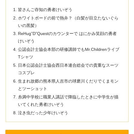
皆さんご存知の勇者けいぞう
ホワイトボードの前で熱弁？（白髪が目立たないぐら
いの黒髪）
ReHug”D”Questのカウンターで はにかみ笑顔の勇者
けいぞう
公認会計士協会本部の研修講師でもMr.Childrenライブ
Tシャツ
日本公認会計士協会西日本連合総会での貴重なスーツ
コスプレ
生まれ故郷の熊本県人吉市の球磨川くだりでくまモン
とツーショット
糸満中学校に職業人講話で降臨したときに中学生が描
いてくれた勇者けいぞう
泣き虫だった少年けいぞう