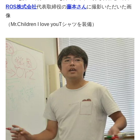
ROS株式会社
代表取締役の
藤本さん
に撮影いただいた画
像
（Mr.Children I love youTシャツを装備）