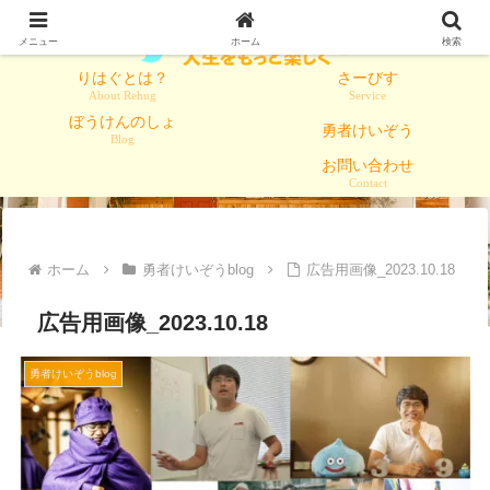
メニュー
ホーム
検索
りはぐとは？
さーびす
About Rehug
Service
ぼうけんのしょ
勇者けいぞう
Blog
お問い合わせ
Contact
ホーム
勇者けいぞうblog
広告用画像_2023.10.18
広告用画像_2023.10.18
勇者けいぞうblog