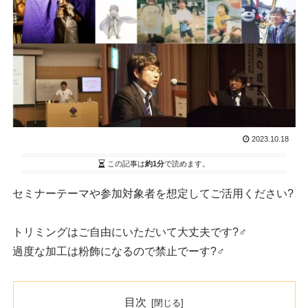
2023.10.18
この記事は
約1分
で読めます。
セミナーテーマや参加対象者を想定してご活用ください?
トリミングはご自由にいただいて大丈夫です?‍♂️
過度な加工は粉飾になるので禁止でーす?‍♂️
目次