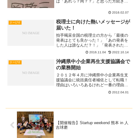
は「あれっ？岡？？」と思った方続きは
また後で♪"夢"についてで頭に思い浮かぶ
歌詞の一つがこちら♪BUNP OF
2016.02.07
CHIKEN「分別奮闘記」君の夢がゴミと
化して はや幾星Read more...
税理士に向けた熱いメッセージが
さーびす
届いた！
拍手喝采全国の税理士の方から「最後の
発表はとても良かった！」「あの発表を
した人は誰なんだ？！」「発表された意
見のとおりだ！」「根拠づけもしっかり
2016.11.04
2022.10.14
している！」「あれを一人でまとめた
の？！」「一番良かった！」「眠気が吹
沖縄県中小企業再生支援協議会で
さーびす
き飛んだ！」と素敵な意見もRead
の業務開始
more...
２０１２年４月に沖縄県中小企業再生支
援協議会に統括責任者補佐として転職！
理由はいろいろあるけれど一番の理由は
日本経済の縁の下の力持ちが中小企業で
2012.04.01
あるのに順調な会社だけではなく 経営
が厳しい会社があることを金融検査官を
経験した時に感じたため。Read more...
【開催報告】Startup weekend 熊本 in 人
吉球磨