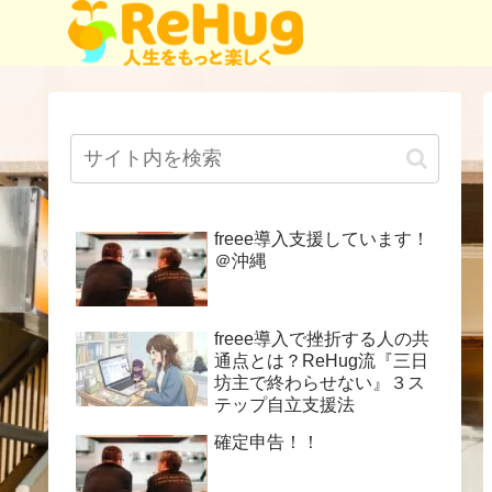
freee導入支援しています！
＠沖縄
freee導入で挫折する人の共
通点とは？ReHug流『三日
坊主で終わらせない』３ス
テップ自立支援法
確定申告！！