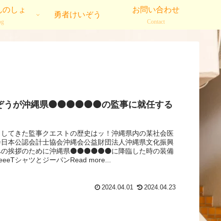
んのしょ
お問い合わせ
勇者けいぞう
og
Contact
うが沖縄県⚫️⚫️⚫️⚫️⚫️⚫️の監事に就任する
イしてきた監事クエストの歴史はッ！沖縄県内の某社会医
️会日本公認会計士協会沖縄会公益財団法人沖縄県文化振興
の挨拶のために沖縄県⚫️⚫️⚫️⚫️⚫️⚫️に降臨した時の装備
eeTシャツとジーパンRead more...
2024.04.01
2024.04.23