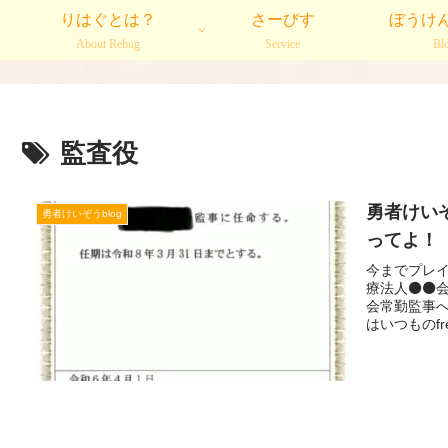
りはぐとは？
さーびす
ぼうけ
About Rehug
Service
Bl
監査役
勇者けいぞ
勇者けいぞうblog
ってよ！
今までプレ
療法人⚫️⚫
会常勤監事へ
はいつものfre