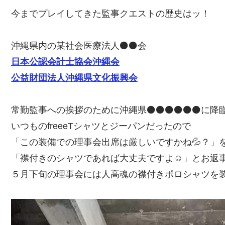
今までプレイしてきた監事クエストの歴史はッ！
沖縄県内の某社会医療法人⚫️⚫️会
日本公認会計士協会沖縄会
公益財団法人沖縄県文化振興会
常勤監事への挨拶のために沖縄県⚫️⚫️⚫️⚫️⚫️⚫️に
いつものfreeeTシャツとジーパンだったので
「この装備での理事会出席は厳しいですかね💦？」
「襟付きのシャツであれば大丈夫ですよ☺️」とお返
５月下旬の理事会には人高魂の襟付きポロシャツを装