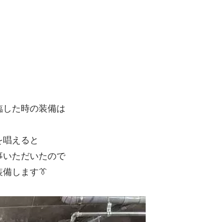
降臨した時の装備は
を唱えると
事いただいたので
備します👔