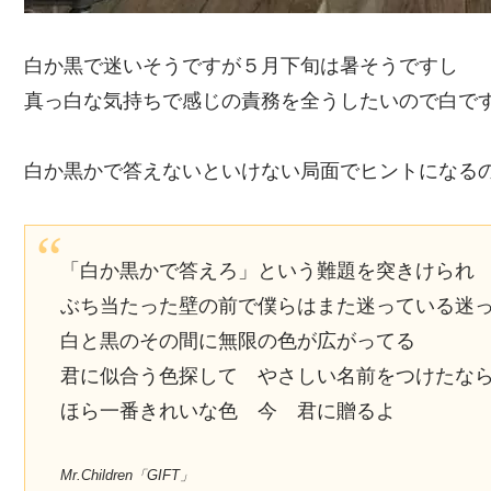
白か黒で迷いそうですが５月下旬は暑そうですし
真っ白な気持ちで感じの責務を全うしたいので白で
白か黒かで答えないといけない局面でヒントになるの
「白か黒かで答えろ」という難題を突きけられ
ぶち当たった壁の前で僕らはまた迷っている迷
白と黒のその間に無限の色が広がってる
君に似合う色探して やさしい名前をつけたな
ほら一番きれいな色 今 君に贈るよ
Mr.Children「GIFT」