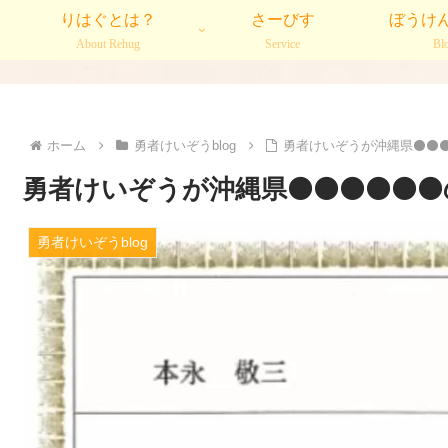
りはぐとは？
さーびす
ぼうけ
About Rehug
Service
Bl
ホーム
勇者けいぞうblog
勇者けいぞうが沖縄県⚫️⚫️⚫
勇者けいぞうが沖縄県⚫️⚫️⚫️⚫️⚫
勇者けいぞうblog