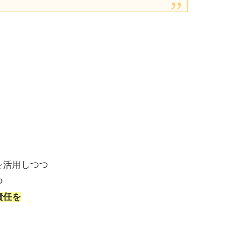
を活用しつつ
つ
責任を