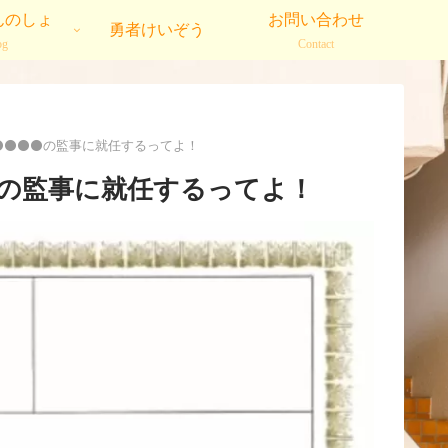
んのしょ
お問い合わせ
勇者けいぞう
og
Contact
️⚫️⚫️⚫️の監事に就任するってよ！
️⚫️の監事に就任するってよ！