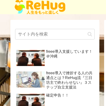
freee導入支援しています！
＠沖縄
freee導入で挫折する人の共
通点とは？ReHug流『三日
坊主で終わらせない』３ス
テップ自立支援法
確定申告！！