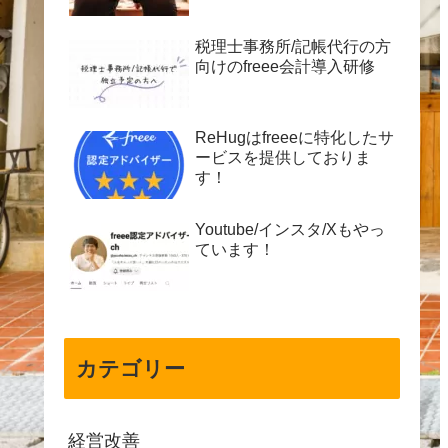
税理士事務所/記帳代行の方
向けのfreee会計導入研修
ReHugはfreeeに特化したサ
ービスを提供しておりま
す！
Youtube/インスタ/Xもやっ
ています！
カテゴリー
経営改善