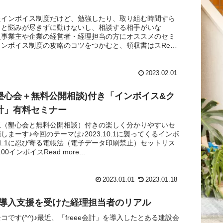
たインボイス制度だけど、勉強したり、取り組む時間すら
」と悩みが尽きずに動けないし、相談する相手がいな
人事業主や企業の経営者・経理担当の方にオススメのセミ
ンボイス制度の攻略のコツをつかむと、領収書はスRead
2023.02.01
墾心会＋無料公開相談)付き「インボイス&ク
計」有料セミナー
玉（墾心会と無料公開相談）付きの楽しく分かりやすいセ
しまーす♪今回のテーマは♪2023.10.1に襲ってくるインボ
4.1.1に忍び寄る電帳法（電子データ印刷禁止）セットリス
:00インボイスRead more...
2023.01.01
2023.01.18
会計導入支援を受けた経理担当者のリアル
コです(^^)♪最近、「freee会計」を導入したとある建設会