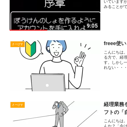
いています
みることができ
freee
さーびす
こんにちは。
る方で、経
す。しかし
れない・・・」
経理業務
さーびす
フトの「
こんにちは。
んか？「今