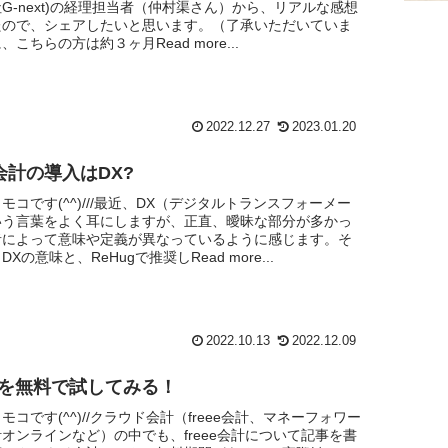
G-next)の経理担当者（仲村渠さん）から、リアルな感想
たので、シェアしたいと思います。（了承いただいていま
こちらの方は約３ヶ月Read more...
2022.12.27
2023.01.20
会計の導入はDX?
モコです(^^)///最近、DX（デジタルトランスフォーメー
いう言葉をよく耳にしますが、正直、曖昧な部分が多かっ
者によって意味や定義が異なっているように感じます。そ
Xの意味と、ReHugで推奨しRead more...
2022.10.13
2022.12.09
会計を無料で試してみる！
モコです(^^)//クラウド会計（freee会計、マネーフォワー
オンラインなど）の中でも、freee会計について記事を書