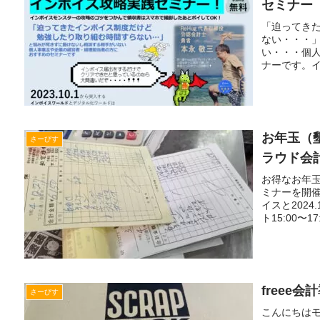
セミナー
「迫ってき
ない・・・
い・・・個
ナーです。イ
more...
お年玉（
さーびす
ラウド会
お得なお年
ミナーを開催
イスと202
ト15:00〜17
freee
さーびす
こんにちはモ