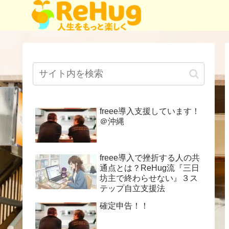
freee導入支援しています！
＠沖縄
freee導入で挫折する人の共
通点とは？ReHug流『三日
坊主で終わらせない』３ス
テップ自立支援法
確定申告！！