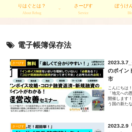
りはぐとは？
さーびす
ぼうけ
About Rehug
Service
Bl
電子帳簿保存法
2023.
さーびす
のポイン
市
こんにちは！モ
「地元への恩
開催します
う国の新たな取
2023.
さーびす