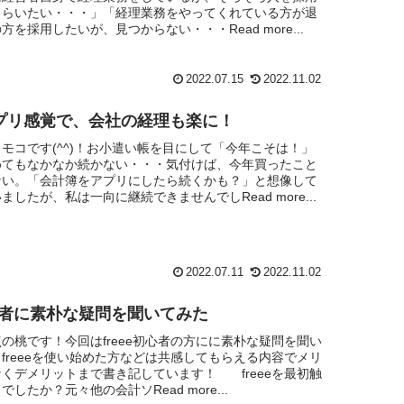
もらいたい・・・」「経理業務をやってくれている方が退
を採用したいが、見つからない・・・Read more...
2022.07.15
2022.11.02
プリ感覚で、会社の経理も楽に！
モコです(^^)！お小遣い帳を目にして「今年こそは！」
めてもなかなか続かない・・・気付けば、今年買ったこと
ない。「会計簿をアプリにしたら続くかも？」と想像して
ましたが、私は一向に継続できませんでしRead more...
2022.07.11
2022.11.02
初心者に素朴な疑問を聞いてみた
の桃です！今回はfreee初心者の方にに素朴な疑問を聞い
freeeを使い始めた方などは共感してもらえる内容でメリ
くデメリットまで書き記しています！ freeeを最初触
したか？元々他の会計ソRead more...