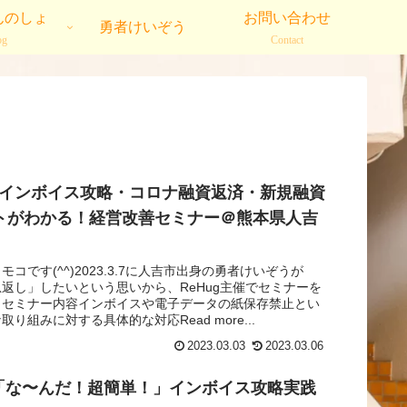
んのしょ
お問い合わせ
勇者けいぞう
og
Contact
3.7_インボイス攻略・コロナ融資返済・新規融資
トがわかる！経営改善セミナー＠熊本県人吉
コです(^^)2023.3.7に人吉市出身の勇者けいぞうが
返し」したいという思いから、ReHug主催でセミナーを
！セミナー内容インボイスや電子データの紙保存禁止とい
り組みに対する具体的な対応Read more...
2023.03.03
2023.03.06
2.9「な〜んだ！超簡単！」インボイス攻略実践