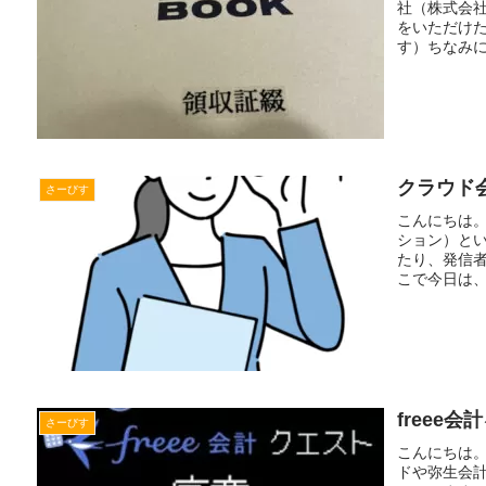
社（株式会社
をいただけ
す）ちなみに、
クラウド
さーびす
こんにちは。
ション）と
たり、発信
こで今日は、D
freee
さーびす
こんにちは。
ドや弥生会計