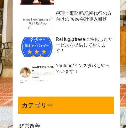
税理士事務所/記帳代行の方
向けのfreee会計導入研修
ReHugはfreeeに特化したサ
ービスを提供しておりま
す！
Youtube/インスタ/Xもやっ
ています！
カテゴリー
経営改善