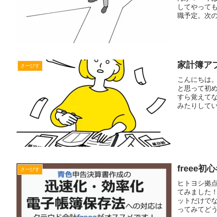
してやって
職予定。次の方
家計簿ア
さーびす
こんにちは。
と思って初
すら覚えて
みたりしてい
freee
さーびす
ヒトヨシ拠点
てみました！
ットだけでな
ってみてどうで