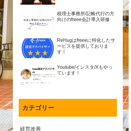
税理士事務所/記帳代行の方
向けのfreee会計導入研修
ReHugはfreeeに特化したサ
ービスを提供しておりま
す！
Youtube/インスタ/Xもやっ
ています！
カテゴリー
経営改善