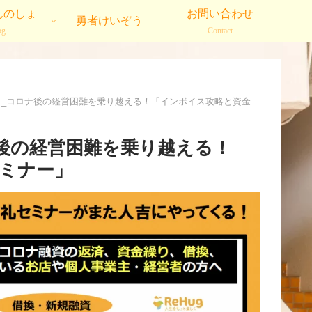
んのしょ
お問い合わせ
勇者けいぞう
og
Contact
7.21_コロナ後の経営困難を乗り越える！「インボイス攻略と資金
ロナ後の経営困難を乗り越える！
ミナー」