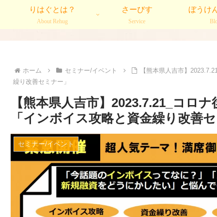
りはぐとは？
さーびす
ぼうけ
About Rehug
Service
Bl
ホーム
セミナー/イベント
【熊本県人吉市】2023.
繰り改善セミナー」
【熊本県人吉市】2023.7.21_コ
「インボイス攻略と資金繰り改善セ
セミナー/イベント