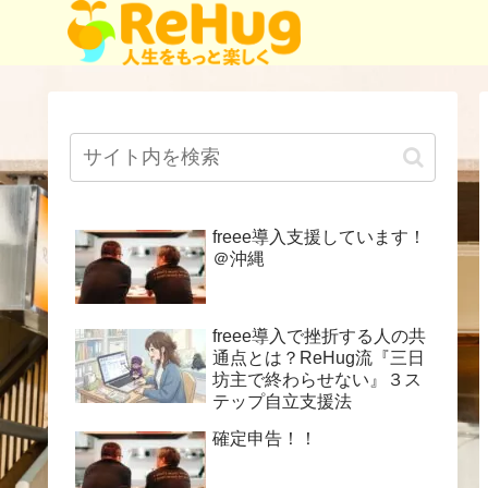
freee導入支援しています！
＠沖縄
freee導入で挫折する人の共
通点とは？ReHug流『三日
坊主で終わらせない』３ス
テップ自立支援法
確定申告！！