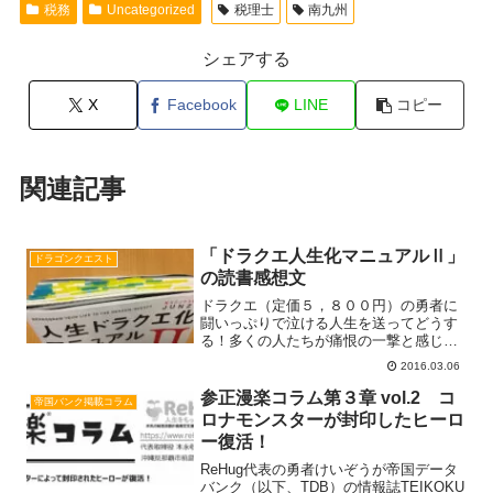
税務
Uncategorized
税理士
南九州
シェアする
X
Facebook
LINE
コピー
関連記事
「ドラクエ人生化マニュアルⅡ」
ドラゴンクエスト
の読書感想文
ドラクエ（定価５，８００円）の勇者に
闘いっぷりで泣ける人生を送ってどうす
る！多くの人たちが痛恨の一撃と感じる
メッセージ色々と心に響き 心に響く動
2016.03.06
きたくなる"情報"がいっぱいそれらの中
からごく一部を紹介１．ゲームルールに
参正漫楽コラム第３章 vol.2 コ
帝国バンク掲載コラム
ついてドラクエのゲームRead more...
ロナモンスターが封印したヒーロ
ー復活！
ReHug代表の勇者けいぞうが帝国データ
バンク（以下、TDB）の情報誌TEIKOKU