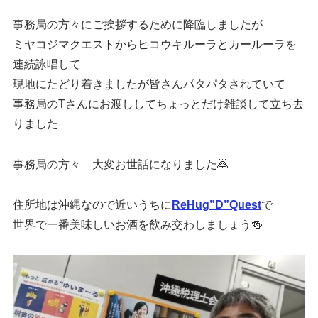
事務局の方々にご挨拶するために降臨しましたが
ミヤコジマクエストからヒコウキルーラとカールーラを
連続詠唱して
現地にたどり着きましたが皆さんパタパタされていて
事務局のTさんにお渡ししてちょっとだけ雑談して立ち去
りました
事務局の方々 大変お世話になりました🙇
住所地は沖縄なので近いうちに
ReHug”D”Quest
で
世界で一番美味しいお酒を飲み交わしましょう🍻