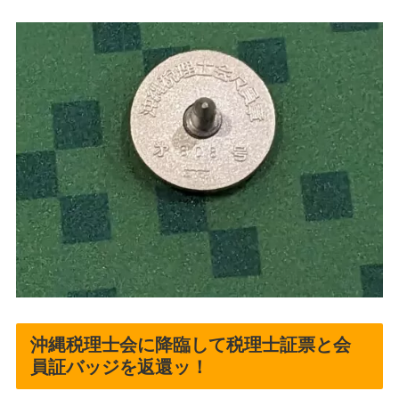
沖縄税理士会に降臨して税理士証票と会
員証バッジを返還ッ！