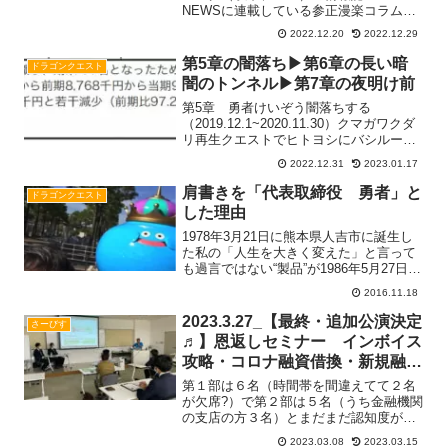
NEWSに連載している参正漫楽コラムの
ご紹介です！（転載の許可はTDB沖縄支
2022.12.20
2022.12.29
店様からいただいております）こちらの
冒険の書を読み終わって「顧問会計事務
第5章の闇落ち▶第6章の長い暗
ドラゴンクエスト
所からRead more...
闇のトンネル▶第7章の夜明け前
第5章 勇者けいぞう闇落ちする
（2019.12.1~2020.11.30）クマガワクダ
リ再生クエストでヒトヨシにバシルーラ
してもらっていたトッシーをオキナワに
2022.12.31
2023.01.17
召喚！忘年会2019では、トッシーの同級
生のアッコが仲間になりドラクエⅡみた
肩書きを「代表取締役 勇者」と
ドラゴンクエスト
いな３Read more...
した理由
1978年3月21日に熊本県人吉市に誕生し
た私の「人生を大きく変えた」と言って
も過言ではない“製品”が1986年5月27日に
創られた！その名は「ドラゴンクエス
2016.11.18
ト」！！2016年11月17日時点で株式会社
スクウェア・エニックス・ホールディン
2023.3.27_【最終・追加公演決定
さーびす
グRead more...
♬】恩返しセミナー インボイス
攻略・コロナ融資借換・新規融資
のポイントがわかる！経営改善セ
第１部は６名（時間帯を間違えてて２名
ミナー＠熊本県人吉市
が欠席?）で第２部は５名（うち金融機関
の支店の方３名）とまだまだ認知度が低
くて情報発信力が弱いことに課題が残る
2023.03.08
2023.03.15