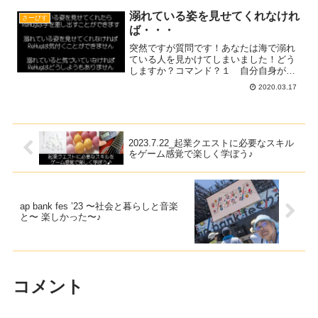
恩返しセミナーでした?だがしかしッ！参
加冒険者の方々のご感想をみると・・・
溺れている姿を見せてくれなけれ
さーびす
嬉しいご感想の数々?Read more...
ば・・・
突然ですが質問です！あなたは海で溺れ
ている人を見かけてしまいました！どう
しますか？コマンド？１ 自分自身が海
に飛び込んで助ける２ 誰かに助けを求
2020.03.17
めて助けてもらう３ 誰かが助けてくれ
るのを待つ４ 見なかったふりをして立
ち去るReHugは本気のRead more...
2023.7.22_起業クエストに必要なスキル
をゲーム感覚で楽しく学ぼう♪
ap bank fes ’23 〜社会と暮らしと音楽
と〜 楽しかった〜♪
コメント