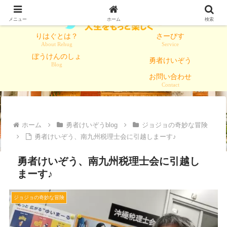
メニュー
ホーム
検索
りはぐとは？
さーびす
About Rehug
Service
ぼうけんのしょ
勇者けいぞう
Blog
お問い合わせ
Contact
ホーム
勇者けいぞうblog
ジョジョの奇妙な冒険
勇者けいぞう、南九州税理士会に引越しまーす♪
勇者けいぞう、南九州税理士会に引越し
まーす♪
ジョジョの奇妙な冒険