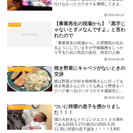
行けなかったカラオケを満喫してきまし
た♪( ´▽｀)画像の歌詞はBUMP OF
CHIKENの「HAPPY」途中で「HAPPY
2015.03.21
BIRTH DAY」を連呼する曲があります
Read more...
【事業再生の現場から】「黒字じ
さーびす
ゃないとダメなんですよ」と言わ
れたので
「事業再生の現場から」の雰囲気が伝わ
るようにしていますが守秘義務をしっか
り守るために特定の会社、特定の人物が
推定できない表現としています！「聞き
2016.04.30
たいことがある！」「この場合はどうす
るの？！」などご質問などがありました
焼き野菜にキャベツがないときの
勇者けいぞうblog
ら気軽にこちらからご連絡Read more...
交渉
娘は野菜が大好き焼肉屋さんに行っても
焼き鳥屋さんに行っても肉より野菜をパ
クパク食べるけいぞうの３８歳誕生に行
った焼肉屋で事件が起きた！！けいぞう
2016.03.23
「焼き野菜にはキャベツは入っています
か？」店員さん「少しお待ちください
ついに待望の息子を授かりまし
勇者けいぞうblog
ね」（注文受付の端末で確認Read
た！！！
more...
僕の大好きなドラゴンクエスト３０周年
である2016.5.27の前日の2016.5.26
11:26に待望の息子誕生！！！！3,400グ