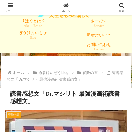
メニュー
ホーム
検索
りはぐとは？
さーびす
About Rehug
Service
ぼうけんのしょ
勇者けいぞう
Blog
お問い合わせ
Contact
ホーム
勇者けいぞうblog
冒険の書
読書感
想文「Dr.マシリト 最強漫画術読書感想文」
読書感想文「Dr.マシリト 最強漫画術読書
感想文」
冒険の書