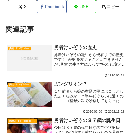
X
Facebook
LINE
コピー
関連記事
勇者けいぞうの歴史
勇者けいぞうblog
勇者けいぞうの誕生から現在までの歴史
です！"過去"を変えることはできません
が"現在"の生き方によって"将来"は変える
ことができる！！19780.3 熊本県人吉市
にて誕生1990.03 人吉市立西瀬小学校
1978.03.21
卒業1993.03 人吉市立第二中学Read
more...
ガングリオン？
勇者けいぞうblog
１年前頃から娘の右足の甲にポコっとし
たふくらみが！？半年前ぐらいに近くの
ニコニコ整形外科で診察してもらったと
ころ「ガングリオンかもしれないね。今
はまだ、そこまで大きくないけど、もっ
2016.02.09
2022.11.02
と大きくなってきたら総合病院で検査し
てもらったほうがいいね」Read more...
勇者けいぞうの３７歳の誕生日
BUMP OF CHICKEN
今日は３７歳の誕生日なので帯状疱疹
（？）を発症する前に行ったのを最後に