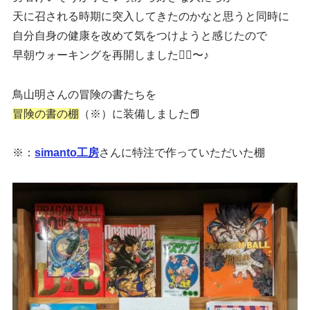
天に召される時期に突入してきたのかなと思うと同時に
自分自身の健康を改めて気をつけようと感じたので
早朝ウォーキングを再開しました🚶‍♀️〜♪
鳥山明さんの冒険の書たちを
冒険の書の棚
（※）に装備しました📕
※：
simanto工房
さんに特注で作っていただいた棚