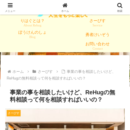
メニュー
ホーム
検索
りはぐとは？
さーびす
About Rehug
Service
ぼうけんのしょ
勇者けいぞう
Blog
お問い合わせ
Contact
ホーム
さーびす
事業の事を相談したいけど、
ReHugの無料相談って何を相談すればいいの？
事業の事を相談したいけど、ReHugの無
料相談って何を相談すればいいの？
さーびす