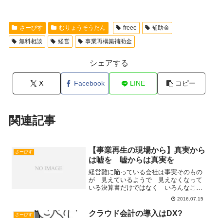
さーびす
むりょうそうだん
freee
補助金
無料相談
経営
事業再構築補助金
シェアする
X
Facebook
LINE
コピー
関連記事
【事業再生の現場から】真実から
さーびす
は嘘を 嘘からは真実を
経営難に陥っている会社は事実そのもの
が 見えているようで 見えなくなって
いる決算書だけではなく いろんなこと
がどれが真実で どれが嘘か分からなく
2016.07.15
なっているそんな中で 経営の重要な意
思決定をしなければならないあなたは
クラウド会計の導入はDX?
さーびす