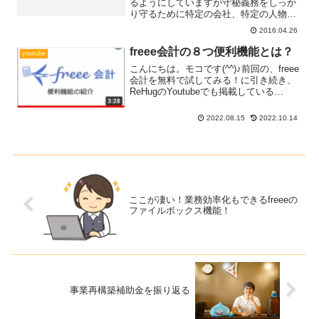
るようにしていますが守秘義務をしっか
り守るために特定の会社、特定の人物が
推定できない表現としています！「聞き
2016.04.26
たいことがある！」「この場合はどうす
るの？！」などご質問などがありました
freee会計の８つ便利機能とは？
youtube
ら気軽にこちらからご連絡Read more...
こんにちは。モコです(^^)♪前回の、freee
会計を無料で試してみる！に引き続き、
ReHugのYoutubeでも掲載している
「freee会計の便利機能」についてブログ
でも紹介したいと思います！公認会計士
2022.08.15
2022.10.14
歴22年、freee会計支援導入８年Read
more...
ここが凄い！業務効率化もできるfreeeの
ファイルボックス機能！
事業再構築補助金を振り返る