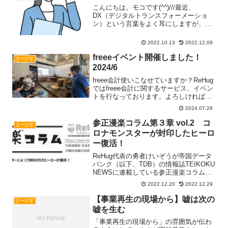
意思決定できますか？「意Read more...
こんにちは。モコです(^^)///最近、
DX（デジタルトランスフォーメーショ
ン）という言葉をよく耳にしますが、正
直、曖昧な部分が多かったり、発信者に
よって意味や定義が異なっているように
2022.10.13
2022.12.09
感じます。そこで今日は、DXの意味と、
ReHugで推奨しRead more...
freeeイベント開催しました！
さーびす
2024/6
freee会計使いこなせていますか？ReHug
ではfreee会計に関するサービス、イベン
トを行なっております。よろしければ一
度ご活用ください。
2024.07.26
参正漫楽コラム第３章 vol.2 コ
さーびす
ロナモンスターが封印したヒーロ
ー復活！
ReHug代表の勇者けいぞうが帝国データ
バンク（以下、TDB）の情報誌TEIKOKU
NEWSに連載している参正漫楽コラムの
ご紹介です！（転載の許可はTDB沖縄支
2022.12.20
2022.12.29
店様からいただいております）こちらの
冒険の書を読み終わって「顧問会計事務
【事業再生の現場から】嘘は次の
さーびす
所からRead more...
嘘を生む
「事業再生の現場から」の雰囲気が伝わ