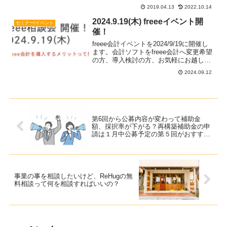
2019.04.13
2022.10.14
2024.9.19(木) freeeイベント開
セミナー/イベント
催！
freee会計イベントを2024/9/19に開催し
ます。会計ソフトをfreee会計へ変更希望
の方、導入検討の方、お気軽にお越しく
ださい。
2024.09.12
第6回から公募内容が変わって補助金
額、採択率が下がる？再構築補助金の申
請は１月中公募予定の第５回がおすすめ
です！第一弾
事業の事を相談したいけど、ReHugの無
料相談って何を相談すればいいの？