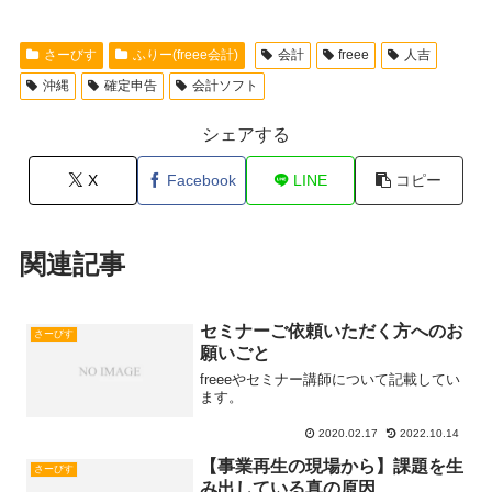
さーびす
ふりー(freee会計)
会計
freee
人吉
沖縄
確定申告
会計ソフト
シェアする
X
Facebook
LINE
コピー
関連記事
セミナーご依頼いただく方へのお
さーびす
願いごと
freeeやセミナー講師について記載してい
ます。
2020.02.17
2022.10.14
【事業再生の現場から】課題を生
さーびす
み出している真の原因