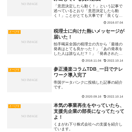
「意思決定したら動く！」という記事で
述べているとおり「意思決定したら動
く！」ことがとても大事です「良くな
る」ために「やること」を決めても「動
2016.07.04
く」ことをしなければ 良くなりません
しかし 「良くなる」ために決めた「や
税理士に向けた熱いメッセージが
さーびす
ること」は本当に「良くなる」Read
届いた！
more...
拍手喝采全国の税理士の方から「最後の
発表はとても良かった！」「あの発表を
した人は誰なんだ？！」「発表された意
見のとおりだ！」「根拠づけもしっかり
2016.11.04
2022.10.14
している！」「あれを一人でまとめた
の？！」「一番良かった！」「眠気が吹
参正漫楽コラムTDB_一日でテレ
さーびす
き飛んだ！」と素敵な意見もRead
ワーク導入完了
more...
帝国データバンクに投稿した記事の紹介
です。
2020.09.16
2022.10.14
本気の事業再生をやっていたら、
さーびす
支援先企業の部長になってたって
よ！
くまがわ下り株式会社への支援を紹介し
ています。