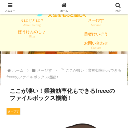
メニュー
ホーム
検索
りはぐとは？
さーびす
About Rehug
Service
ぼうけんのしょ
勇者けいぞう
Blog
お問い合わせ
Contact
ホーム
さーびす
ここが凄い！業務効率化もできる
freeeのファイルボックス機能！
ここが凄い！業務効率化もできるfreeeの
ファイルボックス機能！
さーびす