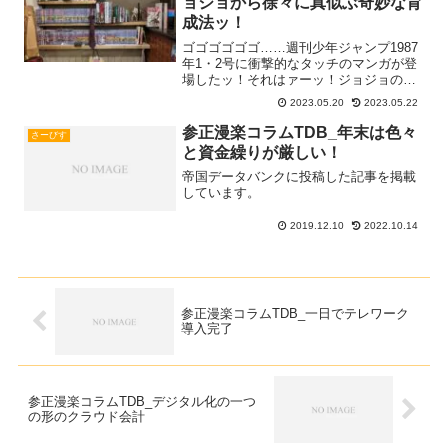
ョジョから徐々に真似ぶ奇妙な育
成法ッ！
ゴゴゴゴゴゴ……週刊少年ジャンプ1987
年1・2号に衝撃的なタッチのマンガが登
場したッ！それはァーッ！ジョジョの奇
妙な冒険ッ！勇者けいぞうがジョジョか
2023.05.20
2023.05.22
ら学んでレベルアップしたこと（ごく一
部）ぼくは父を守るッ！ジョースター家
参正漫楽コラムTDB_年末は色々
さーびす
を守るッ！第１部 Read more...
と資金繰りが厳しい！
帝国データバンクに投稿した記事を掲載
しています。
2019.12.10
2022.10.14
参正漫楽コラムTDB_一日でテレワーク
導入完了
参正漫楽コラムTDB_デジタル化の一つ
の形のクラウド会計