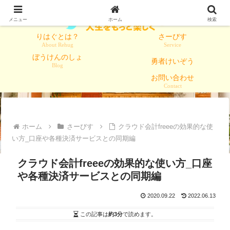
メニュー
ホーム
検索
りはぐとは？
さーびす
About Rehug
Service
ぼうけんのしょ
勇者けいぞう
Blog
お問い合わせ
Contact
ホーム
さーびす
クラウド会計freeeの効果的な使
い方_口座や各種決済サービスとの同期編
クラウド会計freeeの効果的な使い方_口座
や各種決済サービスとの同期編
2020.09.22
2022.06.13
この記事は
約3分
で読めます。