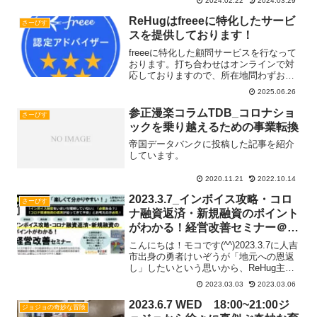
2024.02.22
2024.03.29
てfreee会計について楽しく分かりやすく
解説してきました♪セミナーに参加いただ
ReHugはfreeeに特化したサービ
さーびす
いたRead more...
スを提供しております！
freeeに特化した顧問サービスを行なって
おります。打ち合わせはオンラインで対
応しておりますので、所在地問わずお気
軽にご相談ください。（対面相談は、那
2025.06.26
覇、熊本県球磨郡に限り行なっておりま
す）
参正漫楽コラムTDB_コロナショ
さーびす
ックを乗り越えるための事業転換
帝国データバンクに投稿した記事を紹介
しています。
2020.11.21
2022.10.14
2023.3.7_インボイス攻略・コロ
さーびす
ナ融資返済・新規融資のポイント
がわかる！経営改善セミナー＠熊
本県人吉市
こんにちは！モコです(^^)2023.3.7に人吉
市出身の勇者けいぞうが「地元への恩返
し」したいという思いから、ReHug主催
でセミナーを開催します！セミナー内容
2023.03.03
2023.03.06
インボイスや電子データの紙保存禁止と
いう国の新たな取り組みに対する具体的
2023.6.7 WED 18:00~21:00ジ
ジョジョの奇妙な冒険
な対応Read more...