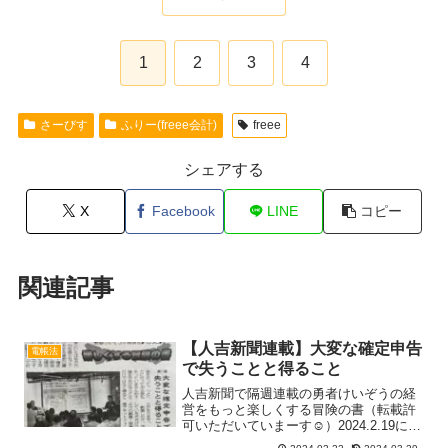
1
2
3
4
さーびす
ふりー(freee会計)
freee
シェアする
X
Facebook
LINE
コピー
関連記事
【人吉新聞連載】大変な確定申告
電帳法
で失うことと得ること
人吉新聞で隔週連載の勇者けいぞうの経
営をもっと楽しくする冒険の書（転載許
可いただいていまーす☺️）2024.2.19に熊
本市のスタハブくまもとに召喚いただい