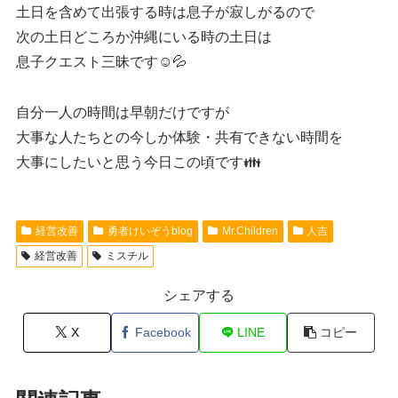
土日を含めて出張する時は息子が寂しがるので
次の土日どころか沖縄にいる時の土日は
息子クエスト三昧です☺️💦
自分一人の時間は早朝だけですが
大事な人たちとの今しか体験・共有できない時間を
大事にしたいと思う今日この頃です👪
経営改善
勇者けいぞうblog
Mr.Children
人吉
経営改善
ミスチル
シェアする
X
Facebook
LINE
コピー