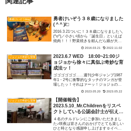
関連記事
勇者けいぞう３８歳になりました
勇者けいぞうblog
( ^ ^ )/□
2016.3.21ついに！３８歳になりました＼
(^o^)／小さい頃から「誕生日」といえば
焼肉！！！野菜焼きを頼んだら娘が大好
きなキャベツがない！！キャベツ交渉は
2016.03.21
2022.11.02
うまくいったのか？？（続きはこち
ら！！）そして！家族みんなが大好きな
2023.6.7 WED 18:00~21:00ジ
ジョジョの奇妙な冒険
カラオケ♪(Read more...
ョジョから徐々に真似ぶ奇妙な育
成法ッ！
ゴゴゴゴゴゴ……週刊少年ジャンプ1987
年1・2号に衝撃的なタッチのマンガが登
場したッ！それはァーッ！ジョジョの奇
妙な冒険ッ！勇者けいぞうがジョジョか
2023.05.20
2023.05.22
ら学んでレベルアップしたこと（ごく一
部）ぼくは父を守るッ！ジョースター家
【開催報告】
ジョジョの奇妙な冒険
を守るッ！第１部 Read more...
2023.5.10_Mr.Childrenをリスペ
クトしている公認会計士が伝える
ミスチルの音楽から見えてきた経
４名のチルドレンにご参加いただきまし
営楽
た♪咲夜は皆さんのおかげでとても楽しい
ひと時となり感謝申し上げます☺️イベン