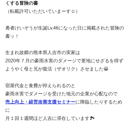
くする冒険の書
（転載許可いただいていまーす☺️）
勇者けいぞうが生誕Lv.46になった日に掲載された冒険の
書ッ！
生まれ故郷の熊本県人吉市の実家は
2020年７月の豪雨水害のダメージで更地にせざるを得ず
ようやく母と兄が復活（ザオリク）させました😀
宿屋代金と食費が抑えられるのと
豪雨水害でダメージを受けた地元の企業が心配なので
売上向上・経営改善支援セミナー
に降臨したりするため
に
月１回１週間ほど人吉に滞在しています🏞️