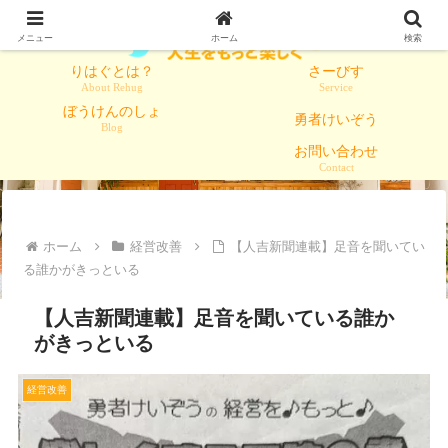
メニュー
ホーム
検索
りはぐとは？
さーびす
About Rehug
Service
ぼうけんのしょ
勇者けいぞう
Blog
お問い合わせ
Contact
ホーム
経営改善
【人吉新聞連載】足音を聞いてい
る誰かがきっといる
【人吉新聞連載】足音を聞いている誰か
がきっといる
経営改善