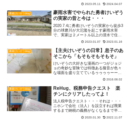
ト開催準備風景当日のイベント風景
2023.05.11
2024.04.07
ReHug"D"Questに装備させているSafieく
んのタイムラプスでピオラ動画を見ても
豪雨水害でやられた勇者けいぞう
勇者けいぞうblog
皆さんRead more...
の実家の昔と今は・・・
2020.7.4に勇者けいぞうの実家から徒歩3
分の球磨川が大氾濫を起こす豪雨水害
で、実家は２メートル以上の浸水で住め
ない建物になってしまった・・・豪雨水
2023.01.07
2023.01.16
害前今でもGoogle マップには路地に入っ
た実家の画像は2015年2月のままで残っ
【主夫けいぞうの日常】息子のあ
勇者けいぞうblog
ていRead more...
そこから「もそもそもそもそ」
けいぞうの大好きな漫画の一つがジョジ
ョの奇妙な冒険では特徴ある擬音が色々
な場面を盛り立てているゥゥゥゥーーー
ーッッッ！！！タイトルの「もそもそも
2016.06.02
そもそ」という擬音はおしっこサインが
点灯したオムツを替えている時に発生ィ
ReHug、税務申告クエスト 楽
勇者けいぞうblog
ィィーーーッッッ！！！おRead more...
チンにクリアしたってよ！
法人税申告クエスト・・・それは・・・
ニホンで会社（法人）を設立すれば廃業
するまで納税の義務がなくなるまで半永
久的に毎年自動で発生するクエストクエ
2020.01.30
2022.11.07
スト？いやモンスター？法人税申告モン
スターの呪いを解くためには決算日から
２ヶ月後の月末までに税務Read more...