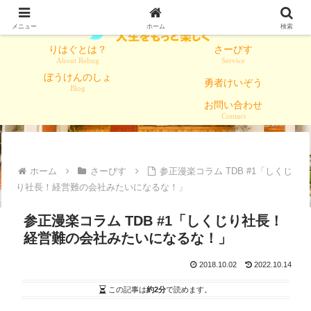
メニュー
ホーム
検索
りはぐとは？
さーびす
About Rehug
Service
ぼうけんのしょ
勇者けいぞう
Blog
お問い合わせ
Contact
ホーム
さーびす
参正漫楽コラム TDB #1「しくじ
り社長！経営難の会社みたいになるな！」
参正漫楽コラム TDB #1「しくじり社長！
経営難の会社みたいになるな！」
2018.10.02
2022.10.14
この記事は
約2分
で読めます。