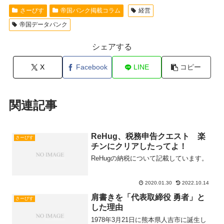
さーびす
帝国バンク掲載コラム
経営
帝国データバンク
シェアする
X
Facebook
LINE
コピー
関連記事
ReHug、税務申告クエスト 楽
さーびす
チンにクリアしたってよ！
ReHugの納税について記載しています。
2020.01.30
2022.10.14
肩書きを「代表取締役 勇者」と
さーびす
した理由
1978年3月21日に熊本県人吉市に誕生し