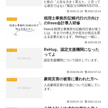
た私の「人生を大きく変えた」と言って
も過言ではない“製品”が1986年5月27日に
創られた！その名は「ドラゴンクエス
2016.11.18
2022.10.14
ト」！！2016年11月17日時点で株式会社
スクウェア・エニックス・ホールディン
税理士事務所/記帳代行の方向け
さーびす
グRead more...
のfreee会計導入研修
freeeを税理士事務所や記帳代行者が使う
には、今までの考え方や見方の視点を変
える必要があります。ReHugと一緒にや
ってみませんか？
2025.08.15
ReHug、認定支援機関になった
さーびす
ってよ
認定支援機関について紹介しています。
2018.06.29
2022.07.12
豪雨災害の被害に遭われた方へ
さーびす
人吉豪雨災害の支援について記載してい
ます。
2020.07.15
2022.10.14