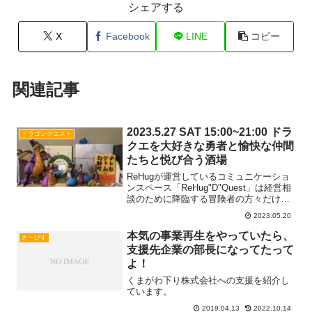
シェアする
X
Facebook
LINE
コピー
関連記事
2023.5.27 SAT 15:00~21:00 ドラ
ドラゴンクエスト
クエを大好きな勇者と愉快な仲間
たちと悦び合う酒場
ReHugが運営しているコミュニケーショ
ンスペース「ReHug"D"Quest」は経営相
談のために降臨する冒険者の方々だけで
はなく店の前を通り過ぎる冒険者たちも
2023.05.20
「んッ・・・なにこのお店？楽しそうだ
な♪」という空間です♪勇者けいぞうが生
本気の事業再生をやっていたら、
さーびす
誕LvRead more...
支援先企業の部長になってたって
よ！
くまがわ下り株式会社への支援を紹介し
ています。
2019.04.13
2022.10.14