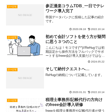
参正漫楽コラムTDB_一日でテレ
さーびす
ワーク導入完了
帝国データバンクに投稿した記事の紹介
です。
2020.09.16
2022.10.14
初めて会計ソフトを使う方が疑問
さーびす
に思う３つのこと
こんにちは！モコです(^^)//ReHugでは初
期設定から操作方法をフルパックでサポ
ートするfreee会計導入支援だけではなく
すでにfreee会計導入をしているけれど
2024.05.22
「上手く使いこなせていない」と困って
いる方向けのfreee会計スポット支援Read
そして納付クエストへ…
さーびす
more...
ReHugの納税について記載しています。
2020.01.31
2022.10.14
税理士事務所/記帳代行の方向け
さーびす
のfreee会計導入研修
freeeを税理士事務所や記帳代行者が使う