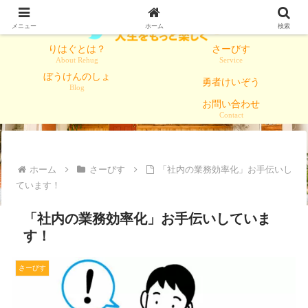
メニュー
ホーム
検索
りはぐとは？
さーびす
About Rehug
Service
ぼうけんのしょ
勇者けいぞう
Blog
お問い合わせ
Contact
ホーム
さーびす
「社内の業務効率化」お手伝いし
ています！
「社内の業務効率化」お手伝いしていま
す！
さーびす