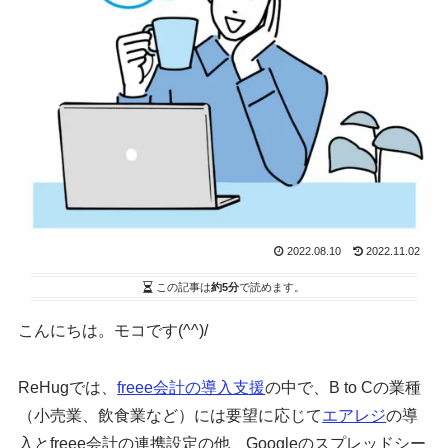
2022.08.10
2022.11.02
この記事は
約5分
で読めます。
こんにちは。モコです(^^)/
ReHugでは、
freee会計の導入支援
の中で、B to Cの業種
（小売業、飲食業など）には要望に応じて
エアレジ
の導
入とfreee会計の連携設定の他、Googleのスプレッドシー