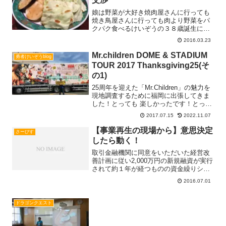
娘は野菜が大好き焼肉屋さんに行っても
焼き鳥屋さんに行っても肉より野菜をパ
クパク食べるけいぞうの３８歳誕生に行
った焼肉屋で事件が起きた！！けいぞう
2016.03.23
「焼き野菜にはキャベツは入っています
か？」店員さん「少しお待ちください
Mr.children DOME & STADIUM
勇者けいぞうblog
ね」（注文受付の端末で確認Read
TOUR 2017 Thanksgiving25(そ
more...
の1)
25周年を迎えた「Mr.Children」の魅力を
現地調査するために福岡に出張してきま
した！とっても 楽しかったです！とって
も 勉強になりました！とっても 元気に
2017.07.15
2022.11.07
なりました！とっても やる気になりまし
た！とっても 伝えたくなりました！初め
【事業再生の現場から】意思決定
さーびす
てRead more...
したら動く！
取引金融機関に同意をいただいた経営改
善計画に従い2,000万円の新規融資が実行
されて約１年が経つものの資金繰りショ
ートしかけている とある会社での打ち
2016.07.01
合わせ（以下は 割愛している部分もあ
りますが やり取りのごく一部です）
（守秘義務に抵触するRead more...
ドラゴンクエスト