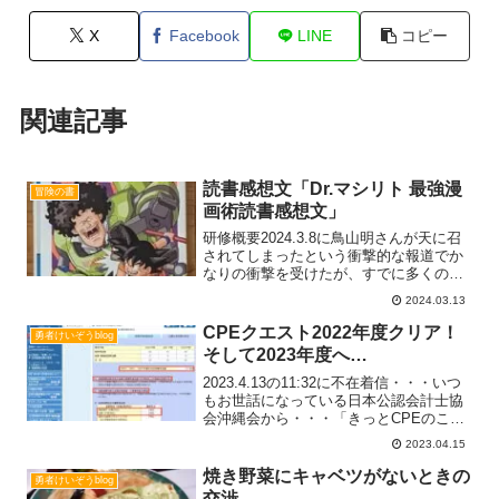
X
Facebook
LINE
コピー
関連記事
読書感想文「Dr.マシリト 最強漫
冒険の書
画術読書感想文」
研修概要2024.3.8に鳥山明さんが天に召
されてしまったという衝撃的な報道でか
なりの衝撃を受けたが、すでに多くの学
びを受けている中、鳥山明さんを裏から
2024.03.13
支えた島鳥さんの視点から書き留められ
た「最強漫画術」を読み解いてみた。 こ
CPEクエスト2022年度クリア！
勇者けいぞうblog
れは漫画家といRead more...
そして2023年度へ…
2023.4.13の11:32に不在着信・・・いつ
もお世話になっている日本公認会計士協
会沖縄会から・・・「きっとCPEのこと
じゃぁないか・・・？！」と思いすぐに
2023.04.15
折り返し電話クエストをスタートッ！予
想どおりだったので「期日の
焼き野菜にキャベツがないときの
勇者けいぞうblog
2023.4.15Read more...
交渉