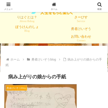
メニュー
ホーム
検索
りはぐとは？
さーびす
About Rehug
Service
ぼうけんのしょ
勇者けいぞう
Blog
お問い合わせ
Contact
ホーム
勇者けいぞうblog
病み上がりの娘からの手
紙
病み上がりの娘からの手紙
勇者けいぞうblog