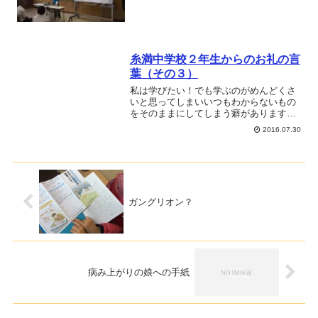
糸満中学校２年生からのお礼の言
葉（その３）
私は学びたい！でも学ぶのがめんどくさ
いと思ってしまいいつもわからないもの
をそのままにしてしまう癖があります。
だから 学びた方を変え楽しく学ぶ方法
2016.07.30
を自分なりに考えて頑張ります！（中
略）友達四人で社長講座に行った時も本
永さんの講座が心に響きましRead more...
ガングリオン？
病み上がりの娘への手紙