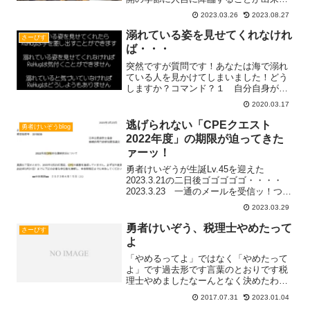
くなり来年こそは家族と一緒にこの時期
2023.03.26
2023.08.27
に人吉に降臨をしたいと思う今日この頃
この冒険の書を書き記している2023.3.26
溺れている姿を見せてくれなけれ
さーびす
の人吉Read more...
ば・・・
突然ですが質問です！あなたは海で溺れ
ている人を見かけてしまいました！どう
しますか？コマンド？１ 自分自身が海
に飛び込んで助ける２ 誰かに助けを求
2020.03.17
めて助けてもらう３ 誰かが助けてくれ
るのを待つ４ 見なかったふりをして立
逃げられない「CPEクエスト
勇者けいぞうblog
ち去るReHugは本気のRead more...
2022年度」の期限が迫ってきた
ァーッ！
勇者けいぞうが生誕Lv.45を迎えた
2023.3.21の二日後ゴゴゴゴゴ・・・・
2023.3.23 一通のメールを受信ッ！つい
に来たァァーーーッッ！毎年恒例のCPE
2023.03.29
クエストッ！気軽な気持ちでアバカム
（開封）♪勇者けいぞうが受信した日本公
勇者けいぞう、税理士やめたって
さーびす
認会Read more...
よ
「やめるってよ」ではなく「やめたって
よ」です過去形です言葉のとおりです税
理士やめましたなーんとなく決めたわけ
でもなく勢いで決めたわけでもなく３年
2017.07.31
2023.01.04
間ほど一生懸命に色々と考えて意思決定