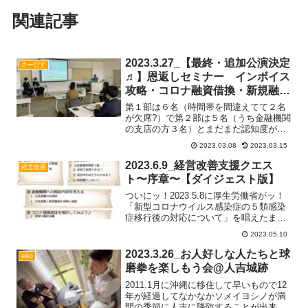
関連記事
2023.3.27_【最終・追加公演決定
さーびす
♬】恩返しセミナー インボイス
攻略・コロナ融資借換・新規融資
のポイントがわかる！経営改善セ
第１部は６名（時間帯を間違えてて２名
ミナー＠熊本県人吉市
が欠席?）で第２部は５名（うち金融機関
の支店の方３名）とまだまだ認知度が低
くて情報発信力が弱いことに課題が残る
2023.03.08
2023.03.15
恩返しセミナーでした?だがしかしッ！参
加冒険者の方々のご感想をみると・・・
2023.6.9_経営改善支援クエス
経営改善
嬉しいご感想の数々?Read more...
ト〜序章〜【ダイジェスト版】
ついにッ！2023.5.8に厚生労働省がッ！
「新型コロナウイルス感染症の５類感染
症移行後の対応について」を唱えたまし
た♪ついに３年間に渡って日本経済を覆っ
2023.05.10
ていた闇が晴れてきそうです☺️「晴れま
した！」と言いたいところですが・・・
2023.3.26_お人好しな人たちと球
aiko
コロナ禍にすRead more...
磨拳を楽しもう会@人吉城跡
2011.1月に沖縄に移住して早いもので12
年が経過してなかなかソメイヨシノが満
開の季節に人吉に降臨することが出来な