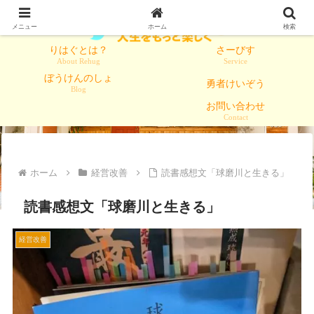
メニュー
ホーム
検索
りはぐとは？
さーびす
About Rehug
Service
ぼうけんのしょ
勇者けいぞう
Blog
お問い合わせ
Contact
ホーム
経営改善
読書感想文「球磨川と生きる」
読書感想文「球磨川と生きる」
経営改善