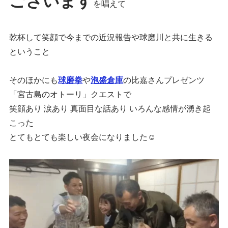
ございます
を唱えて
乾杯して笑顔で今までの近況報告や球磨川と共に生きる
ということ
そのほかにも
球磨拳
や
泡盛倉庫
の比嘉さんプレゼンツ
「宮古島のオトーリ」クエストで
笑顔あり 涙あり 真面目な話あり いろんな感情が湧き起
こった
とてもとても楽しい夜会になりました☺️