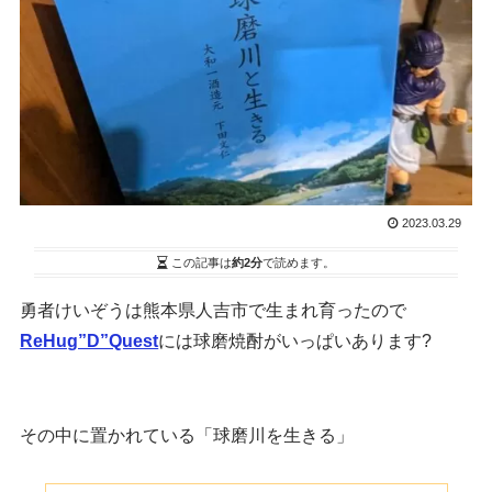
2023.03.29
この記事は
約2分
で読めます。
勇者けいぞうは熊本県人吉市で生まれ育ったので
ReHug”D”Quest
には球磨焼酎がいっぱいあります?
その中に置かれている「球磨川を生きる」