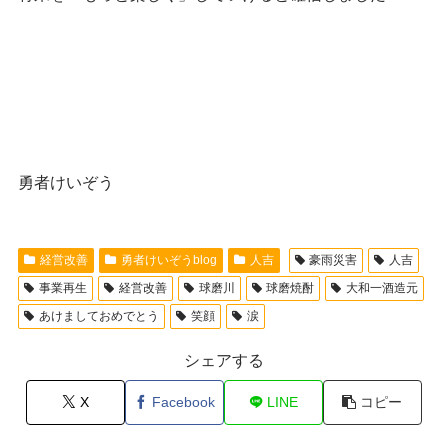
勇者けいぞう
経営改善
勇者けいぞうblog
人吉
豪雨災害
人吉
事業再生
経営改善
球磨川
球磨焼酎
大和一酒造元
あけましておめでとう
笑顔
涙
シェアする
X
Facebook
LINE
コピー